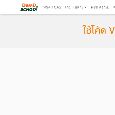
พิชิต TCAS
เก่ง ม.ปลาย
พิชิต สอวน.
ส
ใช้โค้ด