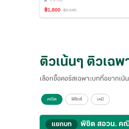
6
หัวข้อ
฿1,800
฿2,640
ติวเน้นๆ ติวเฉพ
เลือกซื้อคอร์สเฉพาะบทที่อยากเน้น เ
คณิต
ฟิสิกส์
เคมี
พิชิต สอวน. คณ
แยกบท