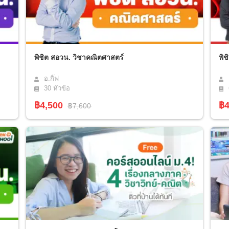
พิชิต สอวน. วิชาคณิตศาสตร์
พิช
อ.กิ๊ฟ
30
หัวข้อ
฿4,500
฿4
฿7,600