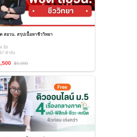
ิต สอวน. สรุปเนื้อหาชีววิทยา
อ.อุ้ย
67
หัวข้อ
,500
฿5,000