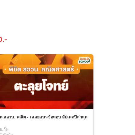
0
.-
ิต สอวน. คณิต - เฉลยแนวข้อสอบ อัปเดตปีล่าสุด
อ.กิ๊ฟ