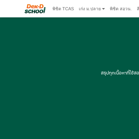
พิชิต TCAS
เก่ง ม.ปลาย
พิชิต สอวน.
ส
สรุปทุกเนื้อหาที่ใช้