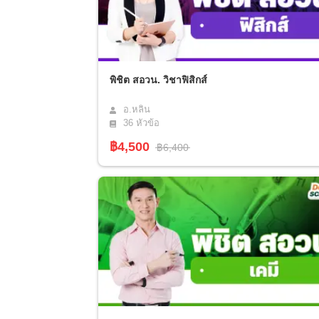
พิชิต สอวน. วิชาฟิสิกส์
อ.หลิน
36
หัวข้อ
฿4,500
฿6,400