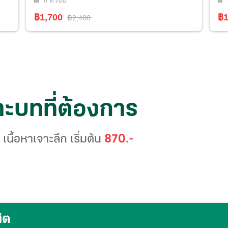
6
หัวข้อ
฿1,700
฿1
฿2,400
าะบทที่ต้องการ
นื้อหาเจาะลึก เริ่มต้น
870
.-
ิต