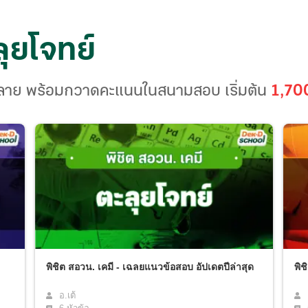
ลุยโจทย์
กหลาย พร้อมกวาดคะแนนในสนามสอบ เริ่มต้น
1,70
พิชิต สอวน. เคมี - เฉลยแนวข้อสอบ อัปเดตปีล่าสุด
พิช
อ.เต้