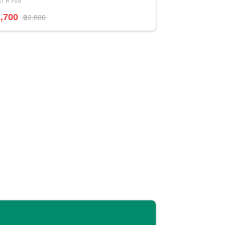
5
หัวข้อ
,700
฿2,880