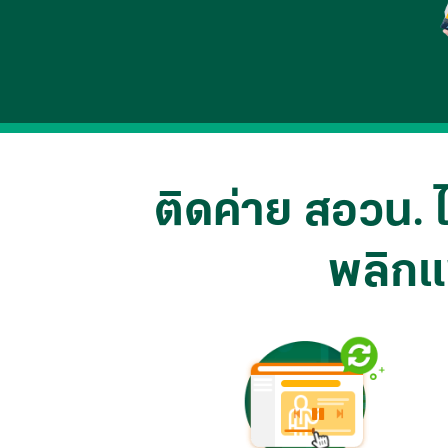
ติดค่าย สอวน. ไ
พลิกแ