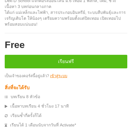
Dek-D School แจกคอร์สออนไลน์ ม.6 เทอม 1 ฟิสิกส์, เคมี, ชีวะ
เนื้อหา 3 บทก่อนกลางภาค
ได้แก่ แม่เหล็กและไฟฟ้า, สารประกอบอินทรีย์, ระบบสืบพันธุ์และการ
เจริญเติบโต ให้น้องๆ เตรียมความพร้อมตั้งแต่ปิดเทอม เปิดเทอมไป
พร้อมสอบแน่นอน!
Free
เรียนฟรี
เป็นเจ้าของคอร์สนี้อยู่แล้ว?
เข้าสู่ระบบ
สิ่งที่จะได้รับ
บทเรียน 8 หัวข้อ
เนื้อหาบทเรียน 4 ชั่วโมง 17 นาที
เรียนซ้ำกี่ครั้งก็ได้
เรียนได้ 1 เดือนนับจากวันที่ Activate*