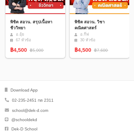
พิชิต สอวน. สรุปเนื้อหา
พิชิต สอวน. วิชา
ชีววิทยา
คณิตศาสตร์
อ.อุ้ย
อ.กิ๊ฟ
67
หัวข้อ
30
หัวข้อ
฿4,500
฿4,500
฿5,000
฿7,600
Download App
02-235-2451 กด 2311
school@dek-d.com
@schooldekd
Dek-D School