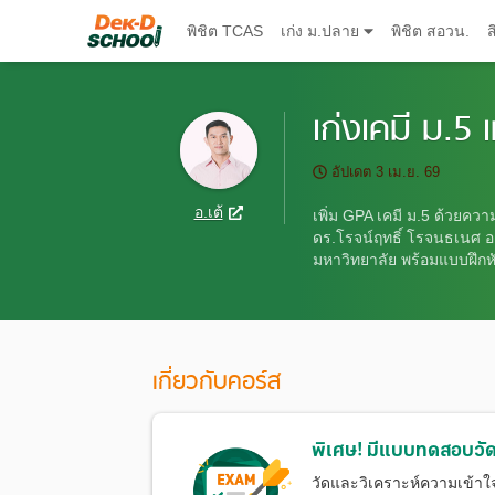
พิชิต TCAS
เก่ง ม.ปลาย
พิชิต สอวน.
ส
เก่งเคมี ม.5
อัปเดต
3 เม.ย. 69
อ.เต้
เพิ่ม GPA เคมี ม.5 ด้วยคว
ดร.โรจน์ฤทธิ์ โรจนธเนศ 
มหาวิทยาลัย พร้อมแบบฝึกห
เกี่ยวกับคอร์ส
พิเศษ! มีแบบทดสอบวัด
วัดและวิเคราะห์ความเข้าใ