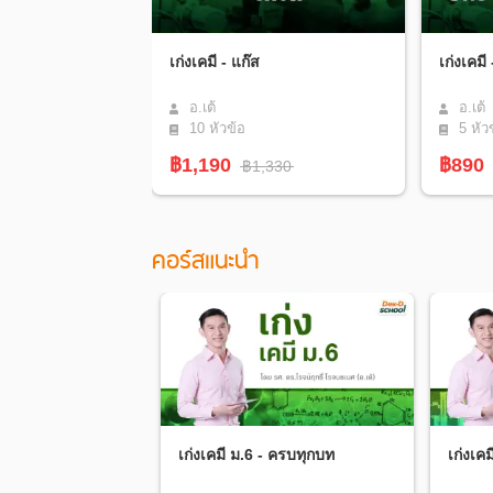
เก่งเคมี - แก๊ส
เก่งเคมี
อ.เต้
อ.เต้
10
หัวข้อ
5
หัว
฿1,190
฿890
฿1,330
คอร์สแนะนำ
เก่งเคมี ม.6 - ครบทุกบท
เก่งเค