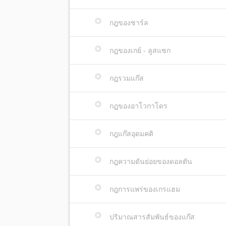
กฎของชาร์ล
กฎของเกย์ - ลูสแซก
กฎรวมแก๊ส
กฎของอาโวกาโดร
กฎแก๊สอุดมคติ
กฎความดันย่อยของดอลตัน
กฎการแพร่ของเกรแฮม
ปริมาณสารสัมพันธ์ของแก๊ส