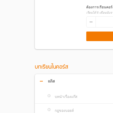
ต้องการเรียนคอร
รศ. ดร.โรจน์ฤทธิ์ โรจนธเนศ
เรียนได้
6
เดือนนับจา
อาจารย์พิเศษติวโอลิมปิกวิชาก
อาจารย์พิเศษในโรงเรียนชั้นนำ เช่น สวนกุหลาบ
ศึกษาต่างๆ มากกว่า 10 แห่ง ประสบการณ์การส
ปัจจุบันเป็นรองศาสตราจารย์ประจำภาควิชาเค
จบปริญญาเอกด้านเคมีอินทรีย์เกี่ยวกับการสังเ
สอนและฝึกนักเรียนเพื่อสอบเข้าโครงการโอลิมปิก
เป็นหลัก
บทเรียนในคอร์ส
แก๊ส
บทนำเรื่องแก๊ส
กฎของบอยล์