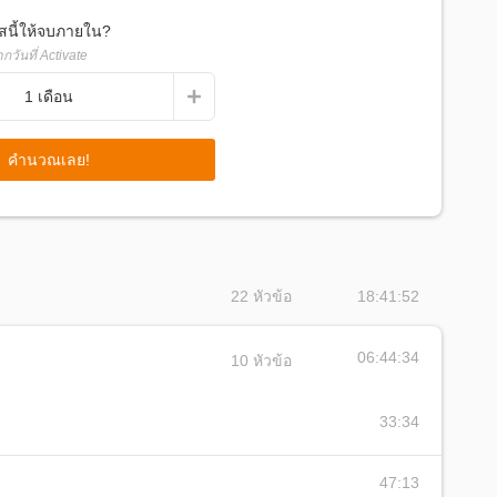
์สนี้ให้จบภายใน?
 (อ.เต้)
กวันที่ Activate
ารในโรงเรียนชั้นนำมากกว่า 10 ปี
1
เดือน
, เตรียมอุดมฯ, เตรียมน้อมฯ, สตรีวิทย์ และหน่วยงานด้านการ
คำนวณเลย!
อนมากกว่า 10 ปี
มี คณะวิทยาศาสตร์ จุฬาลงกรณ์มหาวิทยาลัย
คราะห์และการใช้ประยุกต์ใช้แรงระหว่างโมเลกุล
วิชาการ, นักเรียนที่สอบชิงทุนเล่าเรียนหลวงและทุนรัฐบาลญี่ปุ่น
22
หัวข้อ
18:41:52
06:44:34
10
หัวข้อ
33:34
47:13