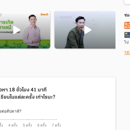
ช่อ
ไป
วิธ
ุปเนื้อหา, ตัวอย่างโจทย์ และข้อสอบจำลอง จัดส่งถึงบ้าน ฟรี!
ื้อหา
18 ชั่วโมง 41 นาที
เรียนในแต่ละครั้ง
เท่าไรนะ?
้งต่อสัปดาห์?
นขึ้น ม.5
ั้ง
4 ครั้ง
5 ครั้ง
6 ครั้ง
7 ครั้ง