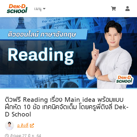
เมนู 
ติวฟรี Reading เรื่อง Main idea พร้อมแบบ
ฝึกหัด 10 ข้อ เทคนิคจัดเต็ม โดยครูพี่ติงลี่ Dek-
D School
อ.ติงลี่
อัปเดต
27 มิ.ย. 64