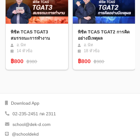
พิชิต TCAS TGAT3
พิชิต TCAS TGAT2 การคิด
สมรรถนะการทำงาน
อย่างมีเหตุผล
อ.นัท
อ.นัท
14
หัวข้อ
18
หัวข้อ
฿800
฿800
฿980
฿980
Download App
02-235-2451 กด 2311
school@dek-d.com
@schooldekd