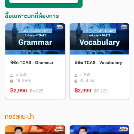
ซื้อเฉพาะบทที่ต้องการ
พิชิต TCAS - Grammar
พิชิต TCAS - Vocabulary
อ.ติงลี่
อ.ติงลี่
16
หัวข้อ
43
หัวข้อ
฿2,990
฿2,990
฿4,625
฿5,125
คอร์สแนะนำ