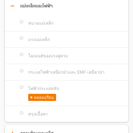
แม่เหล็กและไฟฟ้า
สนามแม่เหล็ก
ผศ. ดร.สลิลพร กิตติวัฒนากูล (อ.หลิน)
ผู้หญิงไทยคนแรกที่ได้รับรางวัลในการแข่งขันฟิสิกส์โอลิมปิก
ระดับนานาชาติ
แรงแม่เหล็ก
อาจารย์ประจำภาควิชาฟิสิกส์ คณะวิทยาศาสตร์ จุฬาลงกรณ์
มหาวิทยาลัย
โมเมนต์ของแรงคู่ควบ
อดีตอาจารย์พิเศษ ภาควิชาวิศวกรรมและวิทยาศาสตร์วัสดุ
(Materials Science and Engineering) University of Virginia
กระแสไฟฟ้าเหนี่ยวนำและ EMF เหนี่ยวนำ
USA
นักศึกษาทุนโครงการพัฒนาและส่งเสริมผู้มีความสามารถพิเศษ
ทางวิทยาศาสตร์และเทคโนโลยี (พสวท.) ระดับปริญญาตรี-เอก
ไฟฟ้ากระแสสลับ
ปริญญาตรี Cornell University USA สาขาวิชาฟิสิกส์, ปริญญาเอก
ทดลองเรียน
University of Virginia USA สาขาวิชาฟิสิกส์
ตัวแทนฟิสิกส์โอลิมปิก ปี 2003 เหรียญทองแดง APhO ระดับเอเชีย
สรุปเนื้อหา
และ เกียรติคุณประกาศ IphO ระดับนานาชาติ โดยเป็นผู้หญิงไทย
คนแรกที่ได้รับรางวัลในการแข่งขันฟิสิกส์โอลิมปิกระดับ
นานาชาติ