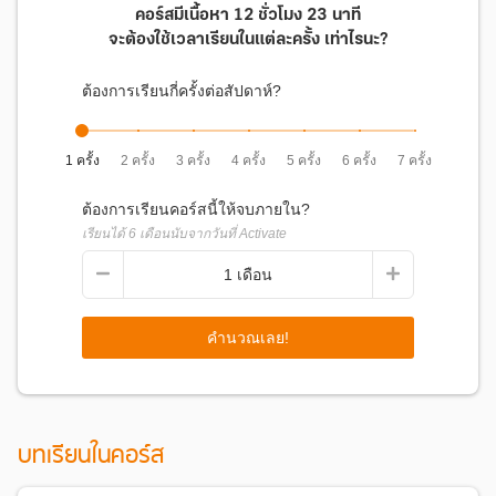
คอร์สมีเนื้อหา
12 ชั่วโมง 23 นาที
จะต้องใช้เวลาเรียนในแต่ละครั้ง
เท่าไรนะ?
ต้องการเรียนกี่ครั้งต่อสัปดาห์?
1 ครั้ง
2 ครั้ง
3 ครั้ง
4 ครั้ง
5 ครั้ง
6 ครั้ง
7 ครั้ง
พิเศษสุด!
ต้องการเรียนคอร์สนี้ให้จบภายใน?
มีหนังสือประกอบการเรียนสรุปเนื้อหา,
เรียนได้
6
เดือนนับจากวันที่ Activate
ตัวอย่างโจทย์ และข้อสอบจำลอง จัดส่งถึง
บ้าน ฟรี!
1
เดือน
คำนวณเลย!
คอร์สนี้เหมาะกับใคร
น้องๆ ม.6 และ น้องๆ ม.5 ที่ต้องการเตรียมตัวก่อนขึ้น ม.6
แนะนำผู้สอน
บทเรียนในคอร์ส