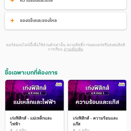
ความร้อนและแก๊ส
รางวัลวิทยานิพนธ์ สำนักงานคณะกรรมการวิจัยแห่งชาติ (วช.) ปี
พ.ศ. 2562
Finalist for Presidential Research Competition University of
Virginia 2014
ของแข็งและของไหล
ผู้ร่วมก่อตั้งบริษัท Startup ที่เป็นเจ้าของลิขสิทธิ์งานวิจัยเทคนิค
การปลูกฟิล์มบางวาเนเดียมไดออกไซด์แบบ high TCR
(Temperature Coefficient of Resistance) ด้วย Reactive Bias
คอร์สออนไลน์นี้เพื่อใช้ส่วนตัวเท่านั้น สงวนสิทธิ์การเผยแพร่หรือส่งต่อสิทธิ
Target Ion Beam Deposition
การเรียน
อ่านเพิ่มเติม
ซื้อเฉพาะบทที่ต้องการ
เก่งฟิสิกส์ - แม่เหล็กและ
เก่งฟิสิกส์ - ความร้อนและ
ไฟฟ้า
แก๊ส
อ.หลิน
อ.หลิน