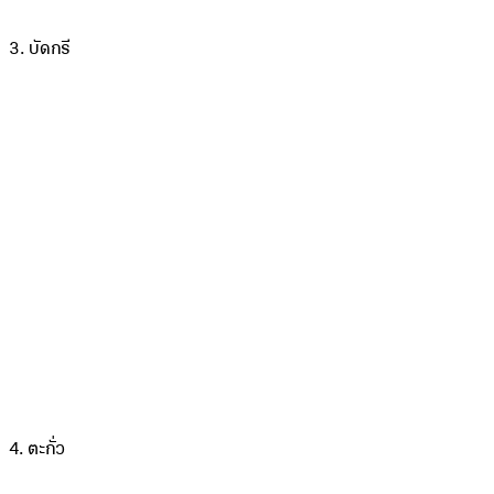
3. บัดกรี
4. ตะกั่ว