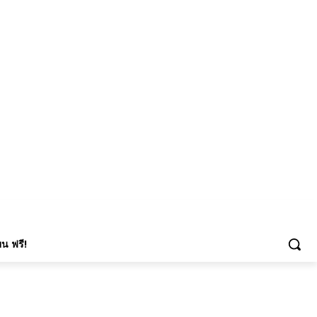
น ฟรี!