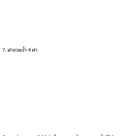
7. ฝาขวดน้ำ 4 ฝา