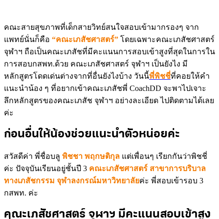
คณะสายสุขภาพที่เด็กสายวิทย์สนใจสอบเข้ามากรองๆ จาก
แพทย์นั่นก็คือ
“คณะเภสัชศาสตร์”
โดยเฉพาะคณะเภสัชศาสตร์
จุฬาฯ ถือเป็นคณะเภสัชที่มีคะแนนการสอบเข้าสูงที่สุดในการใน
การสอบกสพท.ด้วย คณะเภสัชศาสตร์ จุฬาฯ เป็นยังไง มี
หลักสูตรโดดเด่นต่างจากที่อื่นยังไงบ้าง วันนี้
พี่พิชชี่
ที่คอยให้คำ
แนะนำน้อง ๆ ที่อยากเข้าคณะเภสัชพี่ CoachDD จะพาไปเจาะ
ลึกหลักสูตรของคณะเภสัช จุฬาฯ อย่างละเอียด ไปติดตามได้เลย
ค่ะ
ก่อนอื่นให้น้องช่วยแนะนำตัวหน่อยค่ะ
สวัสดีค่า พี่ชื่อบลู
พิชชา พฤกษติกุล
แต่เพื่อนๆ เรียกกันว่าพิชชี่
ค่ะ ปัจจุบันเรียนอยู่ชั้นปี 3
คณะเภสัชศาสตร์ สาขาการบริบาล
ทางเภสัชกรรม จุฬาลงกรณ์มหาวิทยาลัย
ค่ะ พี่สอบเข้ารอบ 3
กสพท. ค่ะ
คณะ
เภสัชศาสตร์ จุฬาฯ มีคะแนนสอบเข้าสูง