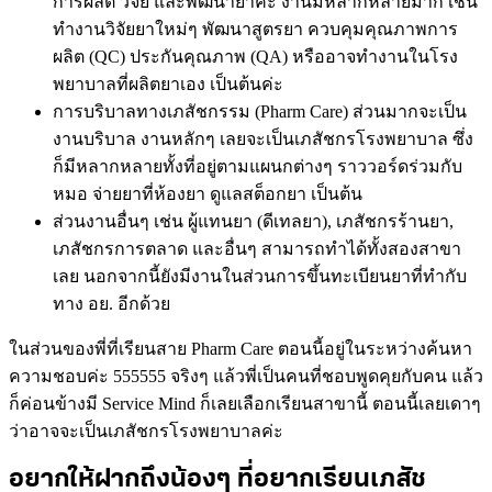
การผลิต วิจัย และพัฒนายาค่ะ งานมีหลากหลายมาก เช่น
ทำงานวิจัยยาใหม่ๆ พัฒนาสูตรยา ควบคุมคุณภาพการ
ผลิต (QC) ประกันคุณภาพ (QA) หรืออาจทำงานในโรง
พยาบาลที่ผลิตยาเอง เป็นต้นค่ะ
การบริบาลทางเภสัชกรรม (Pharm Care) ส่วนมากจะเป็น
งานบริบาล งานหลักๆ เลยจะเป็นเภสัชกรโรงพยาบาล ซึ่ง
ก็มีหลากหลายทั้งที่อยู่ตามแผนกต่างๆ ราววอร์ดร่วมกับ
หมอ จ่ายยาที่ห้องยา ดูแลสต็อกยา เป็นต้น
ส่วนงานอื่นๆ เช่น ผู้แทนยา (ดีเทลยา), เภสัชกรร้านยา,
เภสัชกรการตลาด และอื่นๆ สามารถทำได้ทั้งสองสาขา
เลย นอกจากนี้ยังมีงานในส่วนการขึ้นทะเบียนยาที่ทำกับ
ทาง อย. อีกด้วย
ในส่วนของพี่ที่เรียนสาย Pharm Care ตอนนี้อยู่ในระหว่างค้นหา
ความชอบค่ะ 555555 จริงๆ แล้วพี่เป็นคนที่ชอบพูดคุยกับคน แล้ว
ก็ค่อนข้างมี Service Mind ก็เลยเลือกเรียนสาขานี้ ตอนนี้เลยเดาๆ
ว่าอาจจะเป็นเภสัชกรโรงพยาบาลค่ะ
อยากให้ฝากถึงน้องๆ ที่อยากเรียนเภสัช