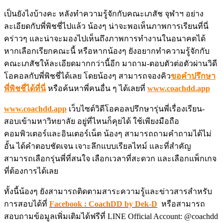
เป็นยังไงบ้างคะ หลังทำความรู้จักกับคณะเภสัช จุฬาฯ อย่าง
ละเอียดกับพี่พิชชี่ไปแล้ว น้องๆ น่าจะพอเห็นภาพการเรียนที่นี่
คร่าวๆ และน่าจะมองไปเห็นถึงภาพการทำงานในอนาคตได้
หากเลือกเรียกคณะนี้ หรือหากน้องๆ ยังอยากทำความรู้จักกับ
คณะเภสัชให้ละเอียดมากกว่านี้อีก มาถาม-ตอบตัวต่อตัวผ่านวิดี
โอคอลกับพี่พิชชี่ได้เลย โดยน้องๆ สามารถจองคิว
ขอคำปรึกษา
พี่พิชชี่ได้ที่นี่
หรือค้นหาพี่คนอื่น ๆ ได้เลยที่
www.coachdd.app
www.coachdd.app
เว็บไซต์วิดีโอคอลปรึกษารุ่นพี่เรื่องเรียน-
สอบเข้ามหาวิทยาลัย อยู่ที่ไหนก็คุยได้ ใช้เพียงมือถือ
คอมพิวเตอร์และอินเตอร์เน็ต น้องๆ สามารถถามคำถามได้ไม่
อั้น ได้คำตอบชัดเจน เจาะลึกแบบเรียลไทม์ และที่สำคัญ
สามารถเลือกรุ่นพี่ที่สนใจ เลือกเวลาที่สะดวก และเลือกแพ็กเกจ
ที่ต้องการได้เลย
ทั้งนี้น้องๆ ยังสามารถติดตามสาระความรู้และข่าวสารสำหรับ
การสอบได้ที่
Facebook : CoachDD by Dek-D
หรือสามารถ
สอบถามข้อมูลเพิ่มเติมได้ฟรีที่ LINE Official Account: @coachdd