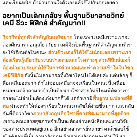
และเรียนหนัก ถ้าผ่านด่านใจตัวเองแล้วก็ไปกันต่อเลยค่า
อยากเป็นเด็กเภสัชฯ พื้นฐานวิชาสายวิทย์
เคมี ชีวะ ฟิสิกส์ สำคัญมาก!!
วิชาวิทย์ทุกตัวสำคัญกับเภสัชมาก
โดยเฉพาะเคมีเพราะเราจะ
ต้องศึกษาทุกอณูเกี่ยวกับยา เคมีจึงเป็นพื้นฐานที่สำคัญมากที่เรา
จะใช้เรียนต่อในคณะ
ส่วนชีวะเองก็ได้ใช้ไม่น้อยเลย เพราะเรา
ต้องเรียนรู้เกี่ยวกับระบบร่างกายและโรคต่างๆ ส่วนฟิสิกส์เองก็
ต้องนำมาประยุกต์ใช้ในการคำนวณและทำความเข้าในในวิชา
เคมีฟิสิกัล
ดังนั้นไม่สามารถทิ้งวิชาไหนไปได้เลยค่ะ แต่หลักๆ ก็
คือเคมีเยอะมาก ถ้าไม่ชอบเคมีอาจจะเรียนในคณะนี้เหนื่อย
หน่อย แต่ถ้าถามว่าจำเป็นต้องเก่งวิชาสายวิทย์ไหมพี่คิดว่าเรา
อาจจะไม่จำเป็นต้องเก่งมากก็ได้ แต่ถ้าเรามี
พื้นฐาน ม.ปลายที่ดี
พอ
มันจะทำให้น้องๆ เรียนในคณะเภสัชได้ง่ายขึ้นมาก และกลับ
กันพี่คิดว่าวิชา
ภาษาอังกฤษคือวิชาที่ควรพัฒนามากที่สุดด้วย
เพราะคณะสายสุขภาพจำเป็นจะต้องอ่านหนังสือและงานวิจัย
ของต่างประเทศอยู่เสมอ อีกอย่างอาจารย์หลายๆ คนก็ชอบใช้
สไลด์สอนที่เป็นภาษาอังกฤษ ถ้าเราเก่งอังกฤษจะช่วยให้เรา