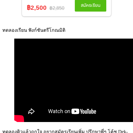
ทดลองเรียน ฟังก์ชันตรีโกณมิติ
ทดลองติวแล้วถูกใจ อยากสมัครเรียนเพิ่ม ปรึกษาพี่ๆ โค้ช Dek-