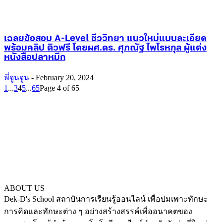
เฉลยข้อสอบ A-Level ชีววิทยา แนวใหม่แบบละเอียด
พร้อมคลิป ติวฟรี โดยผศ.ดร. ศุภณัฐ ไพโรหกุล ผู้แต่ง
หนังสือปลาหมึก
พี่จูนจูน
-
February 20, 2024
1
...
3
4
5
...
65
Page 4 of 65
ABOUT US
Dek-D's School สถาบันการเรียนรู้ออนไลน์ เพื่อบ่มเพาะทักษะ
การคิดและทักษะต่าง ๆ อย่างสร้างสรรค์เพื่ออนาคตของ