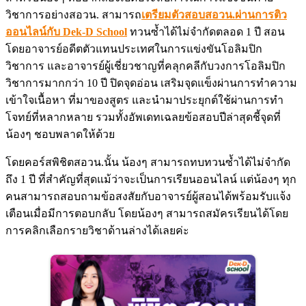
วิชาการอย่างสอวน. สามารถ
เตรียมตัวสอบสอวน.ผ่านการติว
ออนไลน์กับ Dek-D School
ทวนซ้ำได้ไม่จำกัดตลอด 1 ปี สอน
โดยอาจารย์อดีตตัวแทนประเทศในการแข่งขันโอลิมปิก
วิชาการ และอาจารย์ผู้เชี่ยวชาญที่คลุกคลีกับวงการโอลิมปิก
วิชาการมากกว่า 10 ปี ปิดจุดอ่อน เสริมจุดแข็งผ่านการทำความ
เข้าใจเนื้อหา ที่มาของสูตร และนำมาประยุกต์ใช้ผ่านการทำ
โจทย์ที่หลากหลาย รวมทั้งอัพเดทเฉลยข้อสอบปีล่าสุดชี้จุดที่
น้องๆ ชอบพลาดให้ด้วย
โดยคอร์สพิชิตสอวน.นั้น น้องๆ สามารถทบทวนซ้ำได้ไม่จำกัด
ถึง 1 ปี ที่สำคัญที่สุดแม้ว่าจะเป็นการเรียนออนไลน์ แต่น้องๆ ทุก
คนสามารถสอบถามข้อสงสัยกับอาจารย์ผู้สอนได้พร้อมรับแจ้ง
เตือนเมื่อมีการตอบกลับ โดยน้องๆ สามารถสมัครเรียนได้โดย
การคลิกเลือกรายวิชาด้านล่างได้เลยค่ะ