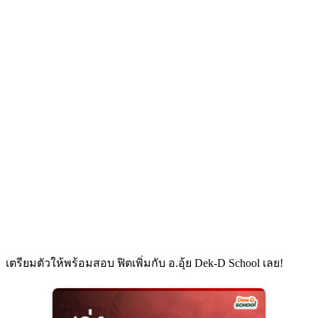
เตรียมตัวให้พร้อมสอบ ฟิตเพิ่มกับ อ.อุ้ย Dek-D School เลย!