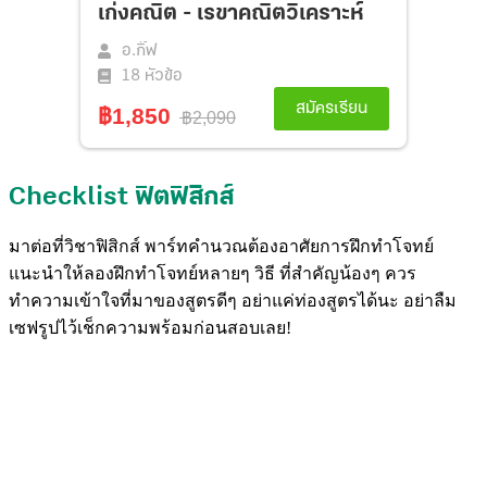
Checklist ฟิต
ฟิสิกส์
มาต่อที่วิชาฟิสิกส์ พาร์ทคำนวณต้องอาศัยการฝึกทำโจทย์
แนะนำให้ลองฝึกทำโจทย์หลายๆ วิธี ที่สำคัญน้องๆ ควร
ทำความเข้าใจที่มาของสูตรดีๆ อย่าแค่ท่องสูตรได้นะ อย่าลืม
เซฟรูปไว้เช็กความพร้อมก่อนสอบเลย!