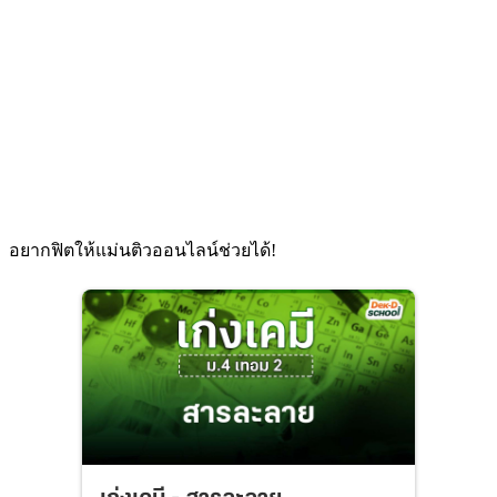
อยากฟิตให้แม่นติวออนไลน์ช่วยได้!