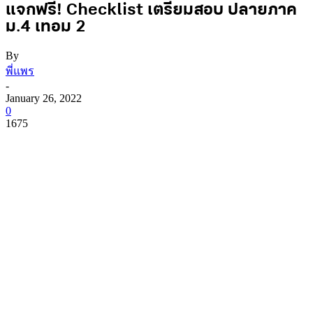
แจกฟรี! Checklist เตรียมสอบ ปลายภาค
ม.4 เทอม 2
By
พี่แพร
-
January 26, 2022
0
1675