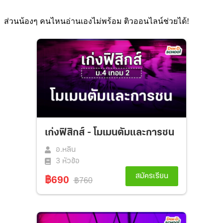
ส่วนน้องๆ คนไหนอ่านเองไม่พร้อม ติวออนไลน์ช่วยได้!