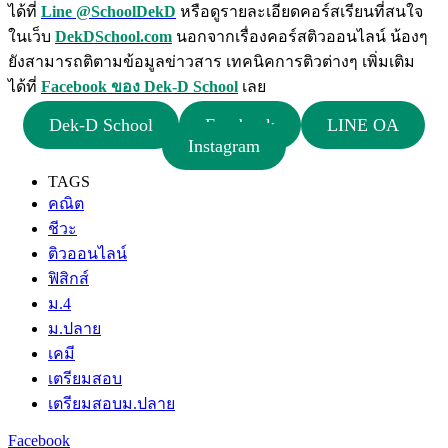
ได้ที่
Line @SchoolDekD
หรือดูรายละเอียดคอร์สเรียนที่สนใจ
ในเว็บ
DekDSchool.com
นอกจากเรื่องคอร์สติวออนไลน์ น้องๆ
ยังสามารถติตามข้อมูลข่าวสาร เทคนิคการติวต่างๆ เพิ่มเติม
ได้ที่
Facebook ของ Dek-D School
เลย
Dek-D School
Facebook
LINE OA
Instagram
TAGS
คณิต
ชีวะ
ติวออนไลน์
ฟิสิกส์
ม.4
ม.ปลาย
เคมี
เตรียมสอบ
เตรียมสอบม.ปลาย
Facebook