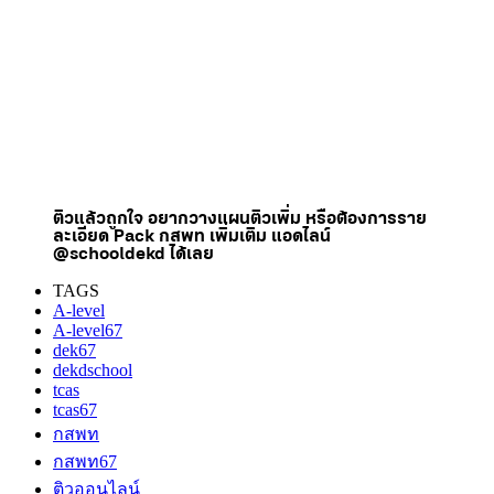
ติวแล้วถูกใจ อยากวางแผนติวเพิ่ม หรือต้องการราย
ละเอียด Pack กสพท เพิ่มเติม แอดไลน์
@schooldekd ได้เลย
TAGS
A-level
A-level67
dek67
dekdschool
tcas
tcas67
กสพท
กสพท67
ติวออนไลน์