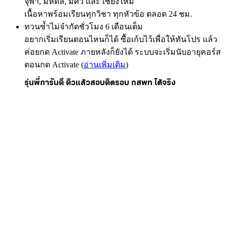
จุฬา, มหิดล, มศว และ เชียงใหม่
เนื้อหาพร้อมเรียนทุกวิชา ทุกหัวข้อ ตลอด 24 ชม.
ทวนซ้ำไม่จำกัดชั่วโมง 6 เดือนเต็ม
อยากเริ่มเรียนตอนไหนก็ได้ ซื้อเก้บไว้เพื่อให้ทันโปร แล้ว
ค่อยกด Activate ภายหลังก็ยังได้ ระบบจะเริ่มนับอายุคอร์ส
ตอนกด Activate (
อ่านเพิ่มเติม
)
รุ่นพี่การันตี ติวแล้วสอบติดรอบ กสพท ได้จริง