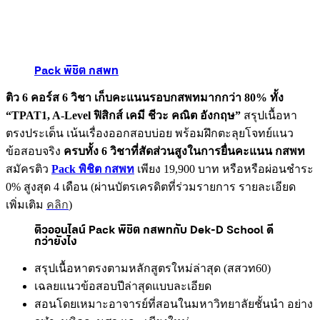
P
ack พิชิต กสพท
ติว 6 คอร์ส 6 วิชา เก็บคะแนนรอบกสพทมากกว่า 80% ทั้ง
“TPAT1, A-Level ฟิสิกส์ เคมี ชีวะ คณิต อังกฤษ”
สรุปเนื้อหา
ตรงประเด็น เน้นเรื่องออกสอบบ่อย พร้อมฝึกตะลุยโจทย์แนว
ข้อสอบจริง
ครบทั้ง 6 วิชาที่สัดส่วนสูงในการยื่นคะแนน กสพท
สมัครติว
Pack พิชิต กสพท
เพียง 19,900 บาท หรือหรือผ่อนชำระ
0% สูงสุด 4 เดือน (ผ่านบัตรเครดิตที่ร่วมรายการ รายละเอียด
เพิ่มเติม
คลิก
)
ติวออนไลน์ Pack พิชิต กสพทกับ Dek-D School ดี
กว่ายังไง
สรุปเนื้อหาตรงตามหลักสูตรใหม่ล่าสุด (สสวท60)
เฉลยแนวข้อสอบปีล่าสุดแบบละเอียด
สอนโดยเหมาะอาจารย์ที่สอนในมหาวิทยาลัยชั้นนำ อย่าง