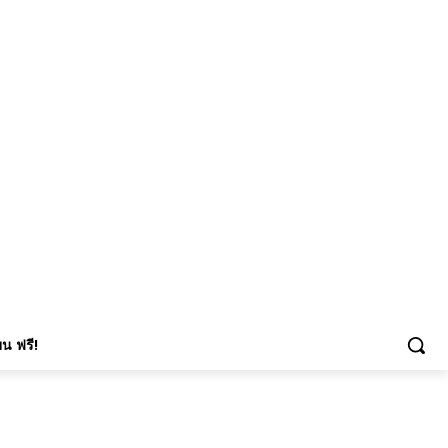
น ฟรี!