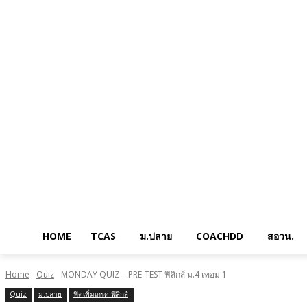
HOME
TCAS
ม.ปลาย
COACHDD
สอวน.
Home
Quiz
MONDAY QUIZ – PRE-TEST ฟิสิกส์ ม.4 เทอม 1
Quiz
ม.ปลาย
ฟิตเพิ่มเกรด-ฟิสิกส์