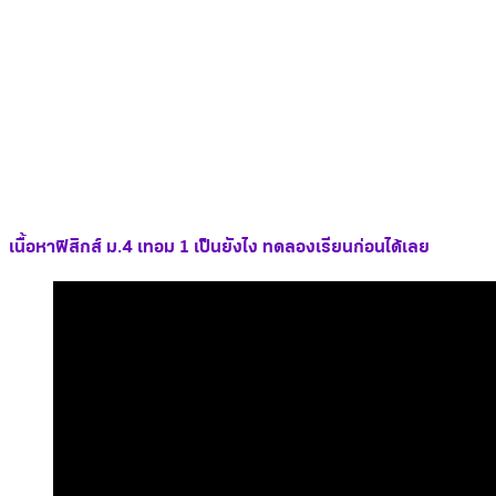
เนื้อหาฟิสิกส์ ม.4 เทอม 1 เป็นยังไง ทดลองเรียนก่อนได้เลย