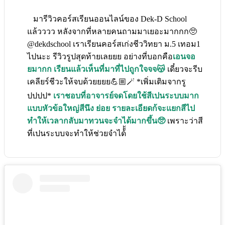
มารีวิวคอร์สเรียนออนไลน์ของ Dek-D School
แล้วววว หลังจากที่หลายคนถามมาเยอะมากกก🥺
@dekdschool เราเรียนคอร์สเก่งชีววิทยา ม.5 เทอม1
ไปนะะ รีวิวรูปสุดท้ายเลยยย อย่างที่บอกคือ
เอนจอ
ยมากก เรียนแล้วเห็นที่มาที่ไปถูกใจจจ😽
เดี๋ยวจะรีบ
เคลียร์ชีวะให้จบด้วยยยย💪🏼🪄 *เพิ่มเติมจากรู
ปปปป*
เราชอบที่อาจารย์จดโดยใช้สีเปนระบบมาก
แบบหัวข้อใหญ่สีนึง ย่อย รายละเอียดก้จะแยกสีไป
ทำให้เวลากลับมาทวนจะจำได้มากขึ้น🥺
เพราะว่าสี
ที่เปนระบบจะทำให้ช่วยจำได้้้