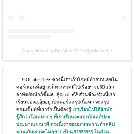
A post shared by Dek64 to 65 ✈︎ (@violetmnd_)
19 October ✨🌞 ช่วงนี้เราเก็บโจทย์ท้ายบทเลขใน
คอร์สเอนท์อยู่ ละก็ทวนๆเคมีไปเรื่อยๆ จบ6Bแล้ว
อาทิตย์หน้าก็ขึ้น6C สู้!55555🥲 ส่วนชีวะช่วงนี้เรา
เรียนของอ.อุ้ยอยู่ เป็นคอร์สสรุปเนื้อหา จะสรุป
คอนเซ็ปท์ที่เราจำเป็นต้องรู้
เราเรียนไปได้สักพัก
รู้สึกว่าโอเคมากๆ ที่เราเรียนจะแบ่งเป็นคลิปละ
ประมาณ10นาที ตรงนี้เราชอบมากเพราะถ้าคลิป
นานเกินเราจะไม่อยากเรียน 55555555 ในส่วน