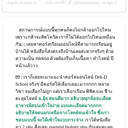
A post shared by ♡ : (เด่ก-หก-สี่!) 🖍 (@mewustudy)
on
Apr 2, 2020 at 6:01am PDT
สถานการณ์แบบนี้ทุกคนก็คงไม่กล้าออกไปไหน
เพราะกลัวจะติดโควิด เราก็ไม่ได้ออกไปไหนเหมือน
กัน;-; เลยหาคอร์สเรียนออนไลน์ที่สามารถเรียนอยู่
บ้านได้ หนังสือก็ส่งตรงถึงบ้านเลยสะดวกจริงๆ ด้วย
ความเป็น #dek64 ด้วยต้องรีบเก็บเนื้อหา ทำโจทย์ ปี
หน้าแล้ววว
🧤 ; เราก็เลยจะมาแนะนำคอร์สออนไลน์ Dek-D
School จริงๆ มีคอร์สให้เลือกเยอะมากกกก หลาย
วิชา จนเลือกไม่ถูก แต่เราเลือกเรียน พิชิต tcas ชีวะ
ตะลุยโจทย์
อ.อุ้ย สอนดีมาก อธิบายทุกข้อละเอียด
อาจารย์สอนเข้าใจง่าย แบบละเอียดมากกกก
อธิบายให้จดนอกเหนือจากโจทย์จนเข้าใจ ซึ่งเรา
ชอบแบบนี้ จะได้เข้าใจแบบกระจ่าง
เราได้หนังสือ
มา 2 เล่ม คือเล่ม essential biology plus กับเล่มตะลุย