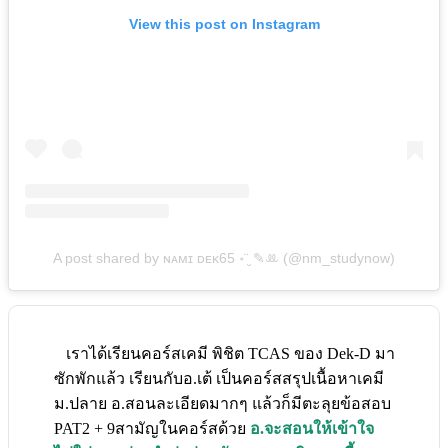
View this post on Instagram
A post shared by ɴᴀᴍɪ ᴅᴇᴋ65 ॰¨̮ ✎ꔛ (@nm_studynow)
เราได้เรียนคอร์สเคมี พิชิต TCAS ของ Dek-D มา
ซักพักแล้ว เรียนกับอ.เต้ เป็นคอร์สสรุปเนื้อหาเคมี
ม.ปลาย อ.สอนละเอียดมากๆ แล้วก็มีตะลุยข้อสอบ
PAT2 + 9สามัญในคอร์สด้วย
อ.จะสอนให้เข้าใจ