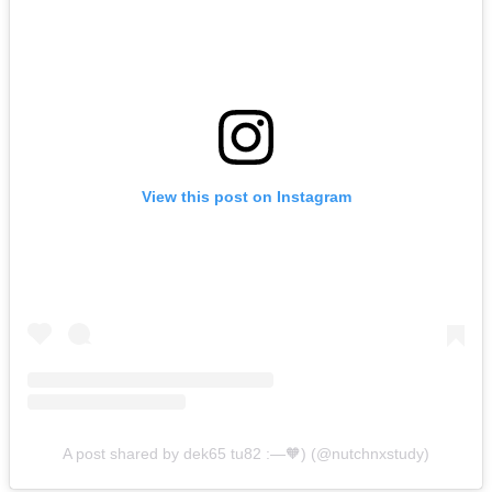
View this post on Instagram
A post shared by dek65 tu82 :—🧡) (@nutchnxstudy)