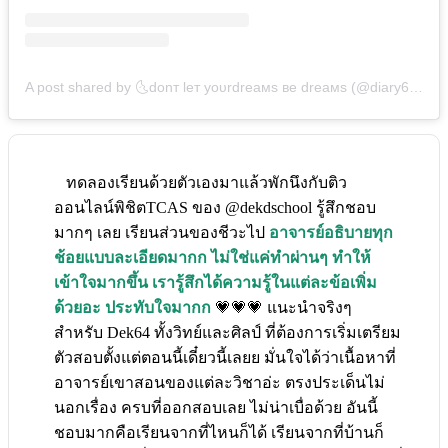
A post shared by 🌜donт leт yoυrdreaмѕ вe dreaмѕ (@diary6xs)
o
ทดลองเรียนด้วยตัวเองมาแล้วพักนึงกับติว
ออนไลน์พิชิตTCAS ของ @dekdschool รู้สึกชอบ
มากๆ เลย เรียนส่วนของชีวะไป
อาจารย์อธิบายทุก
ช้อยแบบละเอียดมากก ไม่ใช่แค่ทำผ่านๆ ทำให้
เข้าใจมากขึ้น เรารู้สึกได้ความรู้ในแต่ละข้อเพิ่ม
ด้วยอะ ประทับใจมากก
💗💗💗 แนะนำจริงๆ
สำหรับ Dek64 ทั้งวิทย์และศิลป์ ที่ต้องการเริ่มเตรียม
ตัวสอบตั้งแต่ตอนนี้เดี๋ยวนี้เลยย มั่นใจได้ว่าเนื้อหาที่
อาจารย์เขาสอนของแต่ละวิชาอ่ะ ตรงประเด็นไม่
นอกเรื่อง ครบที่ออกสอบเลย ไม่น่าเบื่อด้วย อันนี้
ชอบมากคือเรียนจากที่ไหนก็ได้ เรียนจากที่บ้านก็