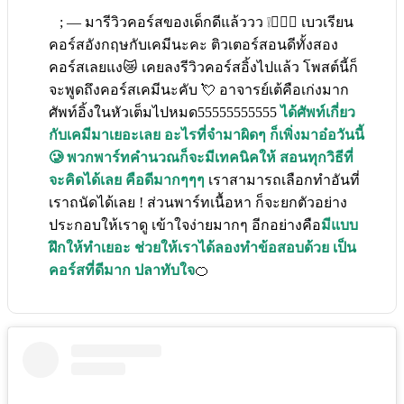
; — มารีวิวคอร์สของเด็กดีแล้ววว ❕🙆🏻‍♀️ เบวเรียน
คอร์สอังกฤษกับเคมีนะคะ ติวเตอร์สอนดีทั้งสอง
คอร์สเลยแง😿 เคยลงรีวิวคอร์สอิ้งไปแล้ว โพสต์นี้ก็
จะพูดถึงคอร์สเคมีนะคับ 💘 อาจารย์เต้คือเก่งมาก
ศัพท์อิ้งในหัวเต็มไปหมด55555555555
ได้ศัพท์เกี่ยว
กับเคมีมาเยอะเลย อะไรที่จำมาผิดๆ ก็เพิ่งมาอ๋อวันนี้
🥲 พวกพาร์ทคำนวณก็จะมีเทคนิคให้ สอนทุกวิธีที่
จะคิดได้เลย คือดีมากๆๆๆ
เราสามารถเลือกทำอันที่
เราถนัดได้เลย ! ส่วนพาร์ทเนื้อหา ก็จะยกตัวอย่าง
ประกอบให้เราดู เข้าใจง่ายมากๆ อีกอย่างคือ
มีแบบ
ฝึกให้ทำเยอะ ช่วยให้เราได้ลองทำข้อสอบด้วย เป็น
คอร์สที่ดีมาก ปลาทับใจ
🍊