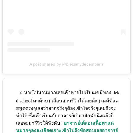
A post shared by @blessmydecemberrr
⭐️ หายไปนานมากเลยเค้าหายไปเรียนเคมีของ dek
d school มาค้าบ ( เลื่อนอ่านรีวิวได้เลยต้ะ ) เคมีทีแค
สพูดตรงๆเลยว่ายากจริงๆต้องเข้าใจจริงๆเลยถึงจะ
ทำได้ ซึ่งเค้าเรียนกับอาจารย์เต้มาสักพักนึงแล้วก็
เลยจะมารีวิวให้ฟังคับ !
อาจารย์เต้สอนเนื้อหาแน่
นมากๆลงละเอียดเจาะเข้าไปถึงข้อสอบเลยอาจารย์