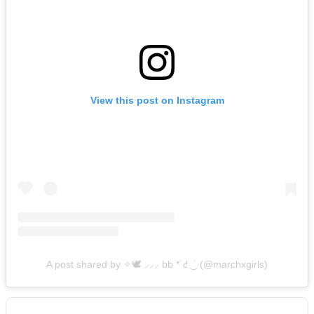
View this post on Instagram
A post shared by ✧🕊️ ⸝⸝⸝ bb *˙ᘧ ͜ ˙ (@marchxgirls)