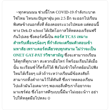
~ทุกคนนนน ช่วงนี้โรค COVID-19 กำลังระบาด
ใช่ไหม ไหนจะปัญหาฝุ่น pm 2.5 อีก จะออกไปเรียน
พิเศษข้างนอกทั้งที ต้องคอยระเเวงไปหมด เเต่ตอนนี้
ทาง Dek-D school ได้เปิดโอกาสให้ทดลองเรียนฟรี
กันไปเลย ซึ่งคอร์สนี้เป็น
คอร์ส TCAS เหมาะ
สำหรับเพื่อนๆน้องๆ ที่กำลังจะเตรียมตัวสอบเข้า
มหาลัย เพราะคอร์สเดียวจบทุกสนาม ไม่ว่าจะเป็น
ONET GAT-PAT 9วิชาสามัญ
ซึ่งจะสามารถเรียน
ได้ทุกที่ทุกเวลา สะดวกเมื่อไหร่ ก็พร้อมเรียนได้เมื่อ
นั้น จะเรียนซำ้กี่ครั้งก็ได้ ฟังไม่เข้าใจก็กดย้อนไปฟัง
ใหม่ได้เรื่อยๆ เเล้วถ้าระหว่างเรียนมีข้อสงสัยก็
สามารถทิ้งคำถามไว้ได้ทันที ซึ่งเราทดลองเรียน
ไปเเล้วมันโอเคมากๆ พอเจอสิ่งดีๆเราก็อยากจะ
มาเเชร์ต่อ ซึ่งโอกาสดีๆเเบบนี้มีมาไม่เยอะน้าา อย่า
ไปให้หลุดมือไปหละ☺