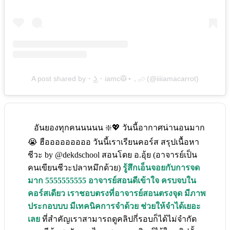
A post shared by ･ ͜ʖ ･ iamc🥼⋆ 𓈒 𓂂𓏸 (@iiiiamacarrot)
อันยองทุกคนนนนน ❇️💖 วันนี้อากาศน่านอนมาก
😭 ฮือออออออออ วันนี้เราเรียนคอร์ส สรุปเนื้อหา
ชีวะ by @dekdschool สอนโดย อ.อุ้ย (อาจารย์เป็น
คนเขียนชีวะปลาหมึกด้วย)
รู้สึกเอ็นจอยกับการจด
มาก 5555555555 อาจารย์สอนดีเข้าใจ ครบจบใน
คอร์สเดียว เราชอบตรงที่อาจารย์สอนตรงจุด มีภาพ
ประกอบบบ มีเทคนิคการจำด้วย ช่วยให้จำได้เยอะ
เลย
ที่สำคัญเราสามารถดูคลิปกี่รอบก็ได้ไม่จำกัด