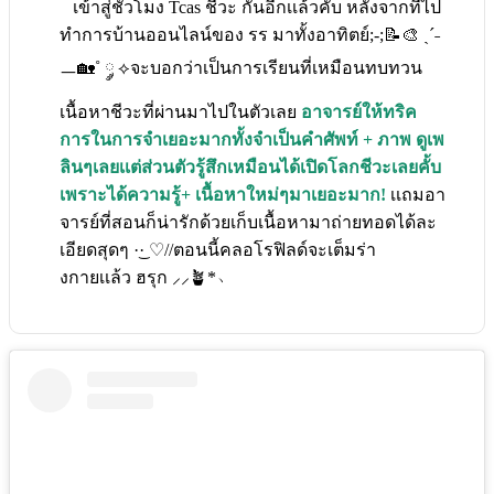
เข้าสู่ชั่วโมง Tcas ชีวะ กันอีกเเล้วคั้บ หลังจากที่ไป
ทำการบ้านออนไลน์ของ รร มาทั้งอาทิตย์;-;📝🎨 ˎˊ˗
ㅡ🏡˚ ༘ ⟡จะบอกว่าเป็นการเรียนที่เหมือนทบทวน
เนื้อหาชีวะที่ผ่านมาไปในตัวเลย
อาจารย์ให้ทริค
การในการจำเยอะมากทั้งจำเป็นคำศัพท์ + ภาพ ดูเพ
ลินๆเลยเเต่ส่วนตัวรู้สึกเหมือนได้เปิดโลกชีวะเลยคั้บ
เพราะได้ความรู้+ เนื้อหาใหม่ๆมาเยอะมาก!
เเถมอา
จารย์ที่สอนก็น่ารักด้วยเก็บเนื้อหามาถ่ายทอดได้ละ
เอียดสุดๆ ·͜· ♡//ตอนนี้คลอโรฟิลด์จะเต็มร่า
งกายเเล้ว ฮรุก ⸝⸝🪴*﹆