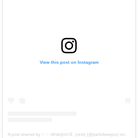
View this post on Instagram
A post shared by ✨♡ 𝘥𝘦𝘸𝘴𝘫𝘰𝘰🛒𓈒 (rest) (@parkdewsjoo)
on
Jul 3