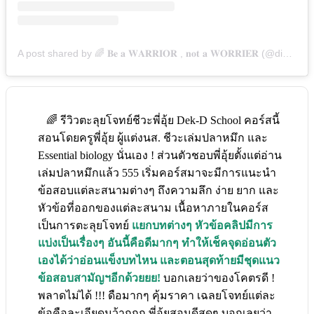
A post shared by 🌈 𝐁𝐞 𝐚 𝐖𝐀𝐑𝐑𝐈𝐎𝐑 , 𝐧𝐨𝐭 𝐚 𝐖𝐎𝐑𝐑𝐈𝐄𝐑 (@diba5ry)
🌈 รีวิวตะลุยโจทย์ชีวะพี่อุ้ย Dek-D School คอร์สนี้
สอนโดยครูพี่อุ้ย ผู้แต่งนส. ชีวะเล่มปลาหมึก และ
Essential biology นั่นเอง ! ส่วนตัวชอบพี่อุ้ยตั้งแต่อ่าน
เล่มปลาหมึกแล้ว 555 เริ่มคอร์สมาจะมีการแนะนำ
ข้อสอบแต่ละสนามต่างๆ ถึงความลึก ง่าย ยาก และ
หัวข้อที่ออกของแต่ละสนาม เนื้อหาภายในคอร์ส
เป็นการตะลุยโจทย์
แยกบทต่างๆ หัวข้อคลิปมีการ
แบ่งเป็นเรื่องๆ อันนี้คือดีมากๆ ทำให้เช็คจุดอ่อนตัว
เองได้ว่าอ่อนแข็งบทไหน และตอนสุดท้ายมีชุดแนว
ข้อสอบสามัญฯอีกด้วยยย!
บอกเลยว่าของโคตรดี !
พลาดไม่ได้ !!! ดือมากๆ คุ้มราคา เฉลยโจทย์แต่ละ
ข้อคือละเอียดมว้ากกก พี่อุ้ยสอนดีสุดๆ บอกเลยว่า