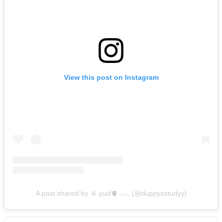
View this post on Instagram
A post shared by ꔛ pud🫀 𓂋𓈒 (@duppyxstudyy)