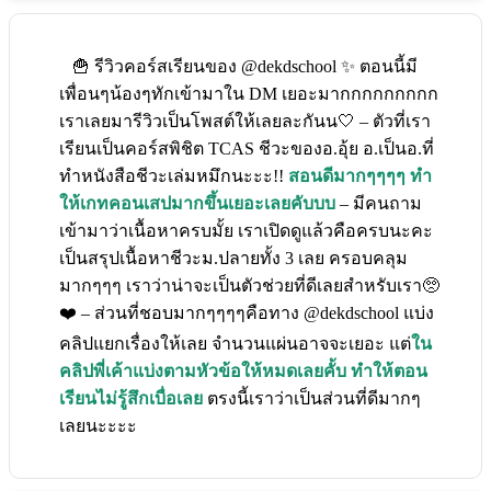
🍟 รีวิวคอร์สเรียนของ @dekdschool ✨ ตอนนี้มี
เพื่อนๆน้องๆทักเข้ามาใน DM เยอะมากกกกกกกกก
เราเลยมารีวิวเป็นโพสต์ให้เลยละกันน🤍 – ตัวที่เรา
เรียนเป็นคอร์สพิชิต TCAS ชีวะของอ.อุ้ย อ.เป็นอ.ที่
ทำหนังสือชีวะเล่มหมึกนะะะ!!
สอนดีมากๆๆๆๆ ทำ
ให้เกทคอนเสปมากขึ้นเยอะเลยคับบบ
– มีคนถาม
เข้ามาว่าเนื้อหาครบมั้ย เราเปิดดูแล้วคือครบนะคะ
เป็นสรุปเนื้อหาชีวะม.ปลายทั้ง 3 เลย ครอบคลุม
มากๆๆๆ เราว่าน่าจะเป็นตัวช่วยที่ดีเลยสำหรับเรา🥺
❤️ – ส่วนที่ชอบมากๆๆๆๆคือทาง @dekdschool แบ่ง
คลิปแยกเรื่องให้เลย จำนวนแผ่นอาจจะเยอะ แต่
ใน
คลิปพี่เค้าแบ่งตามหัวข้อให้หมดเลยคั้บ ทำให้ตอน
เรียนไม่รู้สึกเบื่อเลย
ตรงนี้เราว่าเป็นส่วนที่ดีมากๆ
เลยนะะะะ