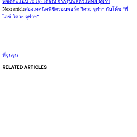
พิชิตคะแนน 70 Up ได้จริง จากรุ่นพี่สัตวแพทย์ จุฬาฯ
Next article
ส่องเทคนิคพิชิตรอบพอร์ต วิศวะ จุฬาฯ กับโค้ช “พี่
ไอซ์ วิศวะ จุฬาฯ”
พี่จูนจูน
RELATED ARTICLES