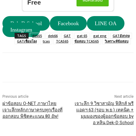
Dek-D School
Facebook
LINE OA
Instagram
TAGS
dek65
dek66
GAT
gat 65
gat eng
GATอังกฤษ
GATเชื่อมโยง
tcas
TCAS65
ข้อสอบ TCAS65
วิเคราะห์ข้อสอบ
Previous article
Next article
ผ่าข้อสอบ O-NET ภาษาไทย
เจาะลึก 9 วิชาสามัญ ฟิสิกส์ พรี
เจาะลึกหลักภาษาครบทุกเรื่องที่
แอดฯ 63 (รอบ พ.ย.) เทคนิค +
ออกสอบ พิชิตคะแนน 80 อัพ!
มุมมองของผู้ออกข้อสอบ by
อ.หลิน Dek-D School