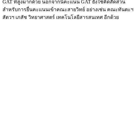
GAT ที่สูงมากด้วย นอกจากนี้คะแนน GAT ยังใช้คิดสัดส่วน
สำหรับการยื่นคะแนนเข้าคณะสายวิทย์ อย่างเช่น
คณะทันตะฯ
สัตวฯ เภสัช วิทยาศาสตร์ เทคโนโลยีสารสนเทศ อีกด้วย