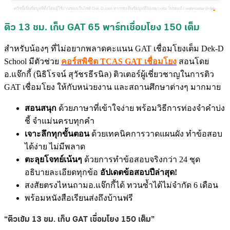
ติว 13 ชม. เก็บ GAT 65 พาร์ทเชื่อมโยง 150 เต็ม
สำหรับน้องๆ ที่ไม่อยากพลาดคะแนน GAT เชื่อมโยงเต็ม Dek-D
School มีตัวช่วย
คอร์สพิชิต TCAS GAT เชื่อมโยง
สอนโดย
อ.แจ๊กกี้ (นิธิโรจน์ สุวัชรธีรนิล) ติวเตอร์ผู้เชี่ยวชาญในการติว
GAT เชื่อมโยง ให้กับหน่วยงาน และสถานศึกษาต่างๆ มากมาย
สอนสนุก
ด้วยภาษาที่เข้าใจง่าย พร้อมวิธีการท่องจำคำบ่ง
ชี้ จำแม่นครบทุกคำ
เจาะลึกทุกขั้นตอน
ด้วยเทคนิคการวาดแผนผัง ทำข้อสอบ
ได้ง่าย ไม่มีพลาด
ตะลุยโจทย์เน้นๆ
ด้วยการทำข้อสอบจริงกว่า 24 ชุด
อธิบายละเอียดทุกข้อ
อัปเดตข้อสอบปีล่าสุด!
สงสัยตรงไหนถามอ.แจ๊กกี้ได้ ทวนซ้ำได้ไม่จำกัด 6 เดือน
พร้อมหนังสือเรียนส่งถึงบ้านฟรี
“ติวเข้ม 13 ชม. เก็บ GAT เชื่อมโยง 150 เต็ม”