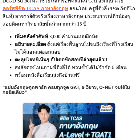
Dek-D School มีตัวช่วยในการอัพคะแนน GATอังกฤษ ด้วย
คอร์สพิชิต TCAS ภาษาอังกฤษ
สอนโดย ครูพี่ติงลี่ (รชต กิตติโก
สินท์) อาจารย์ตัวจริงเรื่องภาษาอังกฤษ ประสบการณ์ติวน้องๆ
สอบติดมหาวิทยาลัยชั้นนำมากกว่า 15 ปี
เพิ่มคลังคำศัพท์
3,000 คำผ่านแบบฝึกหัด
อธิบายละเอียด
ตั้งแต่เรื่องพื้นฐานไปจนถึงเรื่องที่โรงเรียน
ไม่ได้สอนแต่ออกสอบ
ตะลุยโจทย์เน้นๆ อัปเดตข้อสอบปีล่าสุดแล้ว!!
สงสัยตรงไหนถามพี่ติงลี่ได้ ทวนซ้ำได้ไม่จำกัด 6 เดือน
พร้อมหนังสือเรียนส่งถึงบ้านฟรี
“แม่นอังกฤษทุกพาร์ท ครบทุกจุด GAT, 9 วิชาฯ,
O-NET
จบได้ใน
คอร์สเดียว”