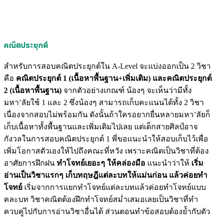
คณิ
ตประยุกต์
สำหรับการสอบคณิตประยุกต์ใน A-Level จะแบ่งออกเป็น 2 วิชา
คือ
คณิตประยุกต์ 1 (เนื้อหาพื้นฐาน+เพิ่มเติม) และคณิตประยุกต์
2 (เนื้อหาพื้นฐาน)
จากตัวอย่างเกณฑ์ น้องๆ จะเห็นว่ามีทั้ง
มหา’ลัยใช้ 1 และ 2 ซึ่งน้องๆ สามารถเก็บคะแนนได้ทั้ง 2 วิชา
เนื่องจากสอบไม่พร้อมกัน ดังนั้นถ้าใครอยากยื่นหลายมหา’ลัยก็
เก็บเนื้อหาทั้งพื้นฐานและเพิ่มเติมไปเลย แต่เด็กสายศิลป์อาจ
กังวลในการสอบคณิตประยุกต์ 1 พี่ขอแนะนำให้สอบเก็บไว้เพื่อ
เพิ่มโอกาสตัวเองให้ไปถึงคณะที่หวัง เพราะคณิตเป็นวิชาที่ต้อง
อาศัยการฝึกฝน
ทำโจทย์เยอะๆ ให้คล่องมือ
แนะนำว่าให้
เริ่ม
อ่านเป็นวิชาแรกๆ เก็บทฤษฎีแต่ละบทให้แม่นก่อน แล้วค่อยทำ
โจทย์
เริ่มจากการแยกทำโจทย์แต่ละบทแล้วค่อยทำโจทย์แบบ
คละบท วิชาคณิตต้องฝึกทำโจทย์สม่ำเสมอเลยเป็นวิชาที่ทำ
ควบคู่ไปกับการอ่านวิชาอื่นได้ ส่วนตอนทำข้อสอบต้องย้ำกับตัว