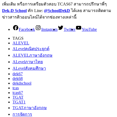
เพิ่มเติม หรือการเตรียมตัวสอบ TCAS67 สามารถปรึกษาพี่ๆ
Dek-D School
ทัก Line:
@SchoolDekD
ได้เลย สามารถติดตาม
ข่าวสารติวออนไลน์ได้จากช่องทางเหล่านี้
Facebook
Instagram
Twitter
YouTube
TAGS
ALEVEL
ALevelคณิตประยุกต์
ALEVELภาษาอังกฤษ
ALevelภาษาไทย
ALevelสังคมศึกษา
dek67
dek68
dekdschool
tcas
tcas67
TGAT
TGAT1
TGATภาษาอังกฤษ
การจัดการ