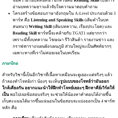
ข้อความในบทสนทนา อีกส่วนคือ
Reading Skills
เป็นการ
อ่านบทความยาวแล้วจับใจความมาตอบคำถาม
โครงสร้างข้อสอบภาษาอังกฤษใน A-Level ประกอบด้วย 3
พาร์ท คือ
Listening and Speaking Skills
(เติมคำในบท
สนทนา)
Writing Skill
(เติมบทความ, เรียงประโยค) และ
Reading Skill
พาร์ทนี้จะคล้ายกับ TGAT1 แต่ยากกว่า
เพราะมีทั้งบทความ โฆษณา รีวิวสินค้า รายงานข่าว และ
กราฟ/ตาราง/แผนผัง/แผนภูมิ ส่วนใหญ่จะเป็นศัพท์ยากๆ
เฉพาะทางที่เราไม่ค่อยเจอในบทเรียน
ภาษาไทย
สำหรับวิชานี้เป็นอีกวิชาที่เนื้อหาเหมือนจะดูเยอะแต่จริงๆ แล้ว
ถ้าลองทำโจทย์เก่า น้องๆ จะเห็น
รูปแบบของโจทย์ว่ามันออก
ใกล้เคียงกัน อยากแนะนำให้ฝึกทำโจทย์เยอะๆ ฝึกหาคีย์เวิร์ดให้
เป็น
พอไปเจอข้อสอบจริงๆ จะช่วยให้น้องหาคำตอบได้ง่ายขึ้น
เก็บคะแนนได้มากขึ้นแน่นอนในข้อสอบจะแบ่งออกเป็น 4 พาร์ท
หลัก คือ