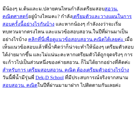
มีน้องๆ ม.ต้นและม.ปลายคนไหนกำลังเตรียมสอบ
สอวน.
คณิตศาสตร์
อยู่บ้างไหมคะ? กำลัง
เตรียมตัวและวางแผนในการ
สอบครั้งนี้อย่างไรกันบ้าง
และหากน้องๆ กำลังงงว่าจะเริ่ม
ทบทวนจากตรงไหน และแนวข้อสอบสอวน.ในปีที่ผ่านมาเป็น
อย่างไรบ้าง
คลิกที่นี่เพื่อดูแนวข้อสอบสอวน.คณิตได้เลยค่ะ
เมื่อ
เห็นแนวข้อสอบแล้วพี่น้ำคิดว่าก็น่าจะทำให้น้องๆ เตรียมตัวสอบ
ได้ง่ายมากขึ้น และไม่แน่นะคะหากเตรียมตัวได้ถูกจุดจริงๆ การ
จะก้าวไปเป็นส่วนหนึ่งของค่ายสอวน. ก็ไม่ได้ยากอย่างที่คิดค่ะ
สำหรับการ เตรียมสอบสอวน. คณิต ต้องเตรียมตัวอย่างไรบ้าง
วันนี้พี่น้ำมีรุ่นพี่
Dek-D School
ที่มีประสบการณ์จริงจากสนาม
สอบสอวน. คณิต
ในปีที่ผ่านมามาฝาก ไปติดตามกันเลยค่ะ