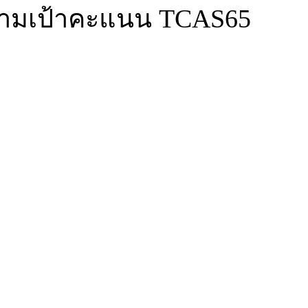
นตามเป้าคะแนน TCAS65