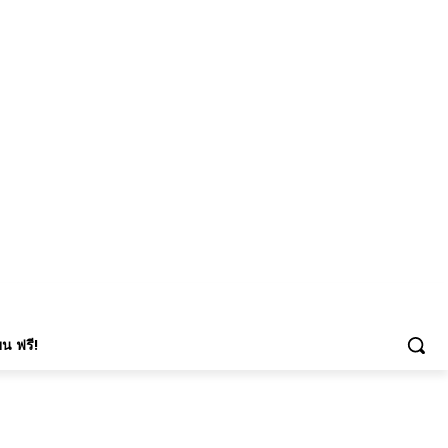
น ฟรี!