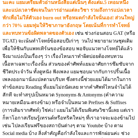
นะคะ แยมเตรียมตัวอ่านหนังสือแต่เนิ่นๆ ตั้งแต่ม.5 เทอมหนึ่ง
และแบ่งเวลาชัดเจนในการอ่านแต่ละวิชา รวมถึงการแบ่งเวลา
พักเพื่อไม่ให้ตัวเอง burn out หรือหมดกำลังใจนั่นเอง! ส่วนใหญ่
กว่า 70% แยมทุ่มให้วิชาภาษาอังกฤษ โดยเน้นที่การทำโจทย์
และทบทวนข้อผิดพลาดของตัวเอง
เช่น ช่วงก่อนสอบ GAT (หรือ
TGAT) จะเน้นทำโจทย์ข้อสอบปีเก่าๆ วนไป พยายามวนชุดเดิม
เพื่อให้ชินกับแพทเทิร์นของข้อสอบ พอจับแนวทางโจทย์ได้แล้ว
จึงมาแบ่งเป็นเรื่องๆ ว่า เรื่องไหนเราทำผิดบ่อยต้องทบทวน
เนื้อหาเฉพาะเรื่องนั้น ส่วนของคำศัพท์แยมอาศัยการซึมซับจาก
ชีวิตประจำวัน ทั้งดูหนัง ฟังเพลง แยมชอบมากกับการปริ้นเนื้อ
เพลงออกมานั่งแปลตามบริบท ซึ่งตรงนี้ช่วยแยมได้มากในการ
ทำข้อสอบ Reading ที่แยมไม่ถนัดเลย หากคำศัพท์ไหนจำไม่ได้
สักที จะทำสรุปเป็นหมวด Synonyms & Antonyms (คำความ
หมายเหมือน-ตรงข้าม) หรือจำเป็นหมวด Prefixes & Suffixes
(การเติมรากศัพท์) ใช่ค่ะ! แยมไม่ได้เรียนพิเศษวิชานี้เลย แต่เรา
ก็หาโอกาสเรียนรู้เทรนด์หรือทริคใหม่ๆ ที่เราอาจจะมองข้ามไป
เช่น ไปลงเรียนฟรีของสถาบันต่างๆ ตาม Youtube บ้าง ตาม
Social media บ้าง สิ่งสำคัญคือกำลังใจและการพักผ่อนค่ะ ช่วง