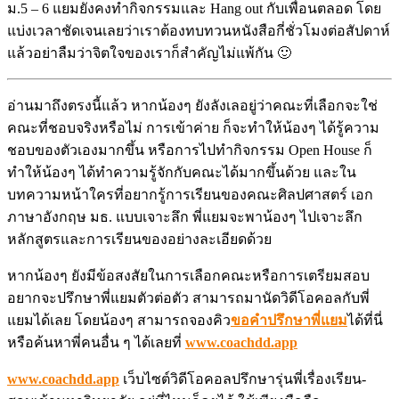
ม.5 – 6 แยมยังคงทำกิจกรรมและ Hang out กับเพื่อนตลอด โดย
แบ่งเวลาชัดเจนเลยว่าเราต้องทบทวนหนังสือกี่ชั่วโมงต่อสัปดาห์
แล้วอย่าลืมว่าจิตใจของเราก็สำคัญไม่แพ้กัน 🙂
อ่านมาถึงตรงนี้แล้ว หากน้องๆ ยังลังเลอยู่ว่าคณะที่เลือกจะใช่
คณะที่ชอบจริงหรือไม่ การเข้าค่าย ก็จะทำให้น้องๆ ได้รู้ความ
ชอบของตัวเองมากขึ้น หรือการไปทำกิจกรรม Open House ก็
ทำให้น้องๆ ได้ทำความรู้จักกับคณะได้มากขึ้นด้วย และใน
บทความหน้าใครที่อยากรู้การเรียนของคณะศิลปศาสตร์ เอก
ภาษาอังกฤษ มธ. แบบเจาะลึก พี่แยมจะพาน้องๆ ไปเจาะลึก
หลักสูตรและการเรียนของอย่างละเอียดด้วย
หากน้องๆ ยังมีข้อสงสัยในการเลือกคณะหรือการเตรียมสอบ
อยากจะปรึกษาพี่แยมตัวต่อตัว สามารถมานัดวิดีโอคอลกับพี่
แยมได้เลย โดยน้องๆ สามารถจองคิว
ขอคำปรึกษาพี่แยม
ได้ที่นี่
หรือค้นหาพี่คนอื่น ๆ ได้เลยที่
www.coachdd.app
www.coachdd.app
เว็บไซต์วิดีโอคอลปรึกษารุ่นพี่เรื่องเรียน-