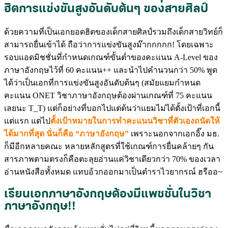
ฮิตการแข่งขันสูงอันดับต้นๆ ของสายศิลป์
ด้วยความที่เป็นเอกยอดฮิตของเด็กสายศิลป์รวมถึงเด็กสายวิทย์ก็
สามารถยื่นเข้าได้ ถือว่าการแข่งขันสูงม๊ากกกกก! โดยเฉพาะ
รอบแอดมิชชั่นที่กำหนดเกณฑ์ขั้นต่ำของคะแนน A-Level ของ
ภาษาอังกฤษไว้ที่ 60 คะแนน++ และนำไปคำนวนกว่า 50% พูด
ได้ว่าเป็นเอกที่การแข่งขันสูงอันดับต้นๆ (สมัยแยมกำหนด
คะแนน ONET วิชาภาษาอังกฤษต้องผ่านเกณฑ์ที่ 75 คะแนน
เลยนะ T_T) แต่ก็อย่างที่บอกไปแต่ต้นว่าแยมไม่ได้ตั้งเป้าที่เอกนี้
แต่แรก แต่ไป
ตั้งเป้าหมายในการทำคะแนนวิชาที่ตัวเองถนัดให้
ได้มากที่สุด นั่นก็คือ “ภาษาอังกฤษ”
เพราะนอกจากเอกอิ๊ง มธ.
ก็มีอีกหลายคณะ หลายหลักสูตรที่ใช้เกณฑ์การยื่นคล้ายๆ กัน
สารภาพตามตรงก็คือตะลุยอ่านแค่วิชาเดียวกว่า 70% ของเวลา
อ่านหนังสือทั้งหมด แทบอ้วกออกมาเป็นตำราไวยากรณ์ ฮรืออ~
เรียนเอกภาษาอังกฤษต้องมีแพชชั่นในวิชา
ภาษาอังกฤษ!!