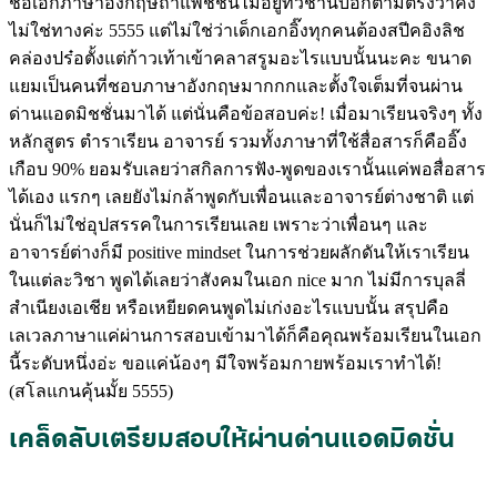
ชื่อเอกภาษาอังกฤษถ้าแพชชั่นไม่อยู่ที่วิชานี้บอกตามตรงว่าคง
ไม่ใช่ทางค่ะ 5555 แต่ไม่ใช่ว่าเด็กเอกอิ๊งทุกคนต้องสปีคอิงลิช
คล่องปร๋อตั้งแต่ก้าวเท้าเข้าคลาสรูมอะไรแบบนั้นนะคะ ขนาด
แยมเป็นคนที่ชอบภาษาอังกฤษมากกกและตั้งใจเต็มที่จนผ่าน
ด่านแอดมิชชั่นมาได้ แต่นั่นคือข้อสอบค่ะ! เมื่อมาเรียนจริงๆ ทั้ง
หลักสูตร ตำราเรียน อาจารย์ รวมทั้งภาษาที่ใช้สื่อสารก็คืออิ๊ง
เกือบ 90% ยอมรับเลยว่าสกิลการฟัง-พูดของเรานั้นแค่พอสื่อสาร
ได้เอง แรกๆ เลยยังไม่กล้าพูดกับเพื่อนและอาจารย์ต่างชาติ แต่
นั่นก็ไม่ใช่อุปสรรคในการเรียนเลย เพราะว่าเพื่อนๆ และ
อาจารย์ต่างก็มี positive mindset ในการช่วยผลักดันให้เราเรียน
ในแต่ละวิชา พูดได้เลยว่าสังคมในเอก nice มาก ไม่มีการบุลลี่
สำเนียงเอเชีย หรือเหยียดคนพูดไม่เก่งอะไรแบบนั้น สรุปคือ
เลเวลภาษาแค่ผ่านการสอบเข้ามาได้ก็คือคุณพร้อมเรียนในเอก
นี้ระดับหนึ่งอ่ะ ขอแค่น้องๆ มีใจพร้อมกายพร้อมเราทำได้!
(สโลแกนคุ้นมั้ย 5555)
เคล็ดลับเตรียมสอบให้ผ่านด่านแอดมิดชั่น