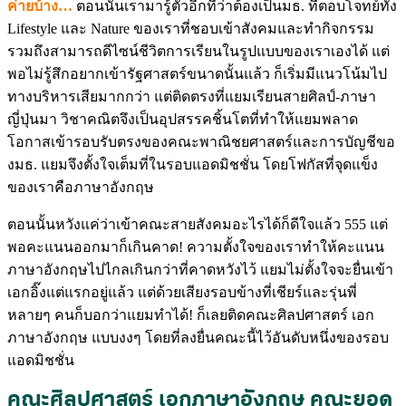
ค่ายบ้าง
…
ตอนนั้นเรามารู้ตัวอีกทีว่าต้องเป็นมธ. ที่ตอบโจทย์ทั้ง
Lifestyle และ Nature ของเราที่ชอบเข้าสังคมและทำกิจกรรม
รวมถึงสามารถดีไซน์ชีวิตการเรียนในรูปแบบของเราเองได้ แต่
พอไม่รู้สึกอยากเข้ารัฐศาสตร์ขนาดนั้นแล้ว ก็เริ่มมีแนวโน้มไป
ทางบริหารเสียมากกว่า แต่ติดตรงที่แยมเรียนสายศิลป์-ภาษา
ญี่ปุ่นมา วิชาคณิตจึงเป็นอุปสรรคชิ้นโตที่ทำให้แยมพลาด
โอกาสเข้ารอบรับตรงของคณะพาณิชยศาสตร์และการบัญชีขอ
งมธ. แยมจึงตั้งใจเต็มที่ในรอบแอดมิชชั่น โดยโฟกัสที่จุดแข็ง
ของเราคือภาษาอังกฤษ
ตอนนั้นหวังแค่ว่าเข้าคณะสายสังคมอะไรได้ก็ดีใจแล้ว 555 แต่
พอคะแนนออกมาก็เกินคาด! ความตั้งใจของเราทำให้คะแนน
ภาษาอังกฤษไปไกลเกินกว่าที่คาดหวังไว้ แยมไม่ตั้งใจจะยื่นเข้า
เอกอิ๊งแต่แรกอยู่แล้ว แต่ด้วยเสียงรอบข้างที่เชียร์และรุ่นพี่
หลายๆ คนก็บอกว่าแยมทำได้! ก็เลยติดคณะศิลปศาสตร์ เอก
ภาษาอังกฤษ แบบงงๆ โดยที่ลงยื่นคณะนี้ไว้อันดับหนึ่งของรอบ
แอดมิชชั่น
คณะศิลปศาสตร์ เอกภาษาอังกฤษ คณะยอด