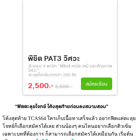
พิชิต PAT3 วิศวะ
ติวครบ 4 พาร์ท “ฟิสิกส์ คณิต เคมี และศักยภาพ
วิศวะ”
ตะลุยโจทย์มากกว่า 290 ข้อ
สมัครเรียน
2,500.-
3,500.-
“ฟิตตะลุยโจทย์
โค้งสุดท้ายก่อนลงสนามสอบ”
โค้งสุดท้าย TCAS64 ใครเก็บเนื้อหาเสร็จแล้ว อยากฟิตแค่ตะลุย
โจทย์ก็เลือกสมัครได้เลย ส่วนน้องๆ คนไหนอยากเลือกติวเข้ม
เฉพาะบทที่ต้องการ ก็สามารถเลือกสมัครได้เหมือนกัน เริ่มต้น