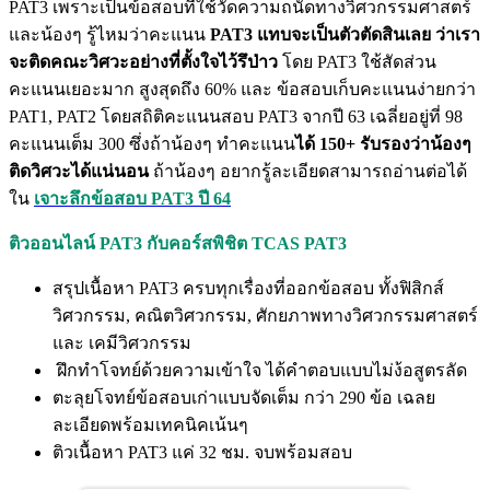
PAT3 เพราะเป็นข้อสอบที่ใช้วัดความถนัดทางวิศวกรรมศาสตร์
และน้องๆ รู้ไหมว่าคะแนน
PAT3 แทบจะเป็นตัวตัดสินเลย ว่าเรา
จะติดคณะวิศวะอย่างที่ตั้งใจไว้รึป่าว
โดย PAT3 ใช้สัดส่วน
คะแนนเยอะมาก สูงสุดถึง 60% และ ข้อสอบเก็บคะแนนง่ายกว่า
PAT1, PAT2 โดยสถิติคะแนนสอบ PAT3 จากปี 63 เฉลี่ยอยู่ที่ 98
คะแนนเต็ม 300 ซึ่งถ้าน้องๆ ทำคะแนน
ได้ 150+ รับรองว่าน้องๆ
ติดวิศวะได้แน่นอน
ถ้าน้องๆ อยากรู้ละเอียดสามารถอ่านต่อได้
ใน
เจาะลึกข้อสอบ PAT3 ปี 64
ติวออนไลน์ PAT3 กับคอร์สพิชิต TCAS PAT3
สรุปเนื้อหา PAT3 ครบทุกเรื่องที่ออกข้อสอบ ทั้งฟิสิกส์
วิศวกรรม, คณิตวิศวกรรม, ศักยภาพทางวิศวกรรมศาสตร์
และ เคมีวิศวกรรม
ฝึกทำโจทย์ด้วยความเข้าใจ ได้คำตอบแบบไม่ง้อสูตรลัด
ตะลุยโจทย์ข้อสอบเก่าแบบจัดเต็ม กว่า 290 ข้อ เฉลย
ละเอียดพร้อมเทคนิคเน้นๆ
ติวเนื้อหา PAT3 แค่ 32 ชม. จบพร้อมสอบ