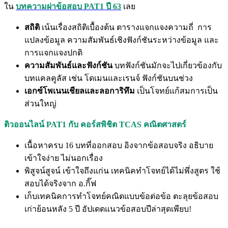
ใน
บทความผ่าข้อสอบ PAT1 ปี 63
เลย
สถิติ
เน้นเรื่องสถิติเบื้องต้น ตารางแจกแจงความถี่ การ
แปลงข้อมูล ความสัมพันธ์เชิงฟังก์ชันระหว่างข้อมูล และ
การแจกแจงปกติ
ความสัมพันธ์และฟังก์ชัน
บทฟังก์ชันมักจะไปเกี่ยวข้องกับ
บทแคลคูลัส เช่น โดเมนและเรนจ์ ฟังก์ชันบนช่วง
เอกซ์โพเนนเชียลและลอการิทึม
เป็นโจทย์แก้สมการเป็น
ส่วนใหญ่
ติวออนไลน์ PAT1 กับ คอร์สพิชิต TCAS คณิตศาสตร์
เนื้อหาครบ 16 บทที่ออกสอบ อิงจากข้อสอบจริง อธิบาย
เข้าใจง่าย ไม่นอกเรื่อง
พิสูจน์สูจน์ เข้าใจถึงแก่น เทคนิคทำโจทย์ได้ไม่พึ่งสูตร ใช้
สอบได้จริงจาก อ.กิ๊ฟ
เก็บเทคนิคการทำโจทย์คณิตแบบข้อต่อข้อ ตะลุยข้อสอบ
เก่าย้อนหลัง 5 ปี อัปเดตแนวข้อสอบปีล่าสุดเพียบ!