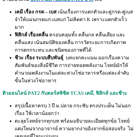
เคมี เรื่อง กรด – เบส
เน้นเรื่องการเเตกตัวเเละคู่กรด-คู่เบส
จำให้แม่นกรดเเก่-เบสเเก่ ไม่คิดค่า K เพราะเเตกตัวเร็ว
มาก
ฟิสิกส์ เรื่องคลื่น
ครอบคลุมทั้ง คลื่นกล คลื่นเสียง และ
คลื่นแสง เน้นสมบัติของคลื่น การวัดระยะการเกิดภาพ
การตกกระทบ เเละชนิดของภาพที่ได้
ชีวะ เรื่อง ระบบสืบพันธุ์
บทแจกคะแนน ออกเรื่องความ
สัมพันธ์ของสิ่งมีชีวิต การถ่ายทอดพลังงาน โจทย์มักให้
คำนวณพลังงานในเเต่ละห่วงโซ่อาหารหรือเเต่ละลำดับ
ขั้นในห่วงโซ่อาหาร
ติวออนไลน์ PAT2 กับคอร์สพิชิต TCAS เคมี, ฟิสิกส์ และชีวะ
สรุปเนื้อหาครบ 3 ปี ม.ปลาย กระชับ ตรงประเด็น ไม่นอก
เรื่อง ใช้เวลาน้อยกว่า
ตะลุยโจทย์จากทุกบท พร้อมอธิบายละเอียดทุกข้อ โจทย์
แต่งใหม่จากอาจารย์ ความยากง่ายอิงจากข้อสอบจริง ไม่
เคยเจอที่ไหนแน่นอน